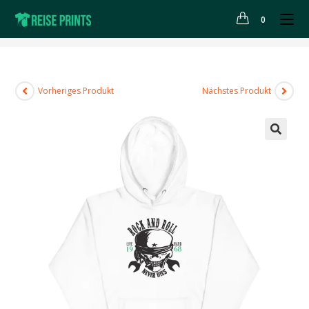
0
>
Shop
>
Unisex-Kapuzenpullover “Team Schifti”
Vorheriges Produkt
Nächstes Produkt
🔍