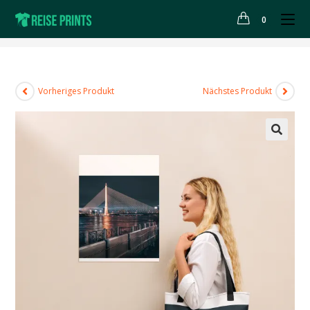
0
>
Shop
>
Stoffbeutel “Rama VIII Bridge in Bangkok” – Thailand
Vorheriges Produkt
Nächstes Produkt
🔍