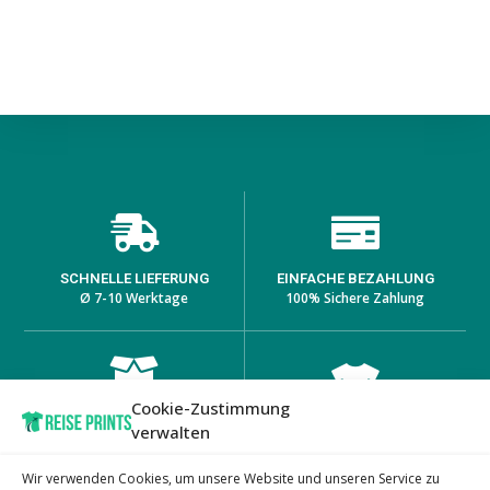
SCHNELLE LIEFERUNG
EINFACHE BEZAHLUNG
Ø 7-10 Werktage
100% Sichere Zahlung
Cookie-Zustimmung
HOHE PRODUKTQUALITÄT
EINZIGARTIGE DESIGNS
verwalten
Lange Haltbarkeit bei den
auf passenden Produkten
Prints
Wir verwenden Cookies, um unsere Website und unseren Service zu