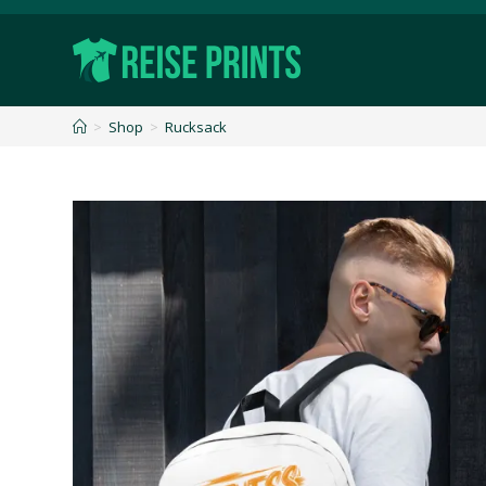
>
Shop
>
Rucksack