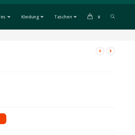
res
Kleidung
Taschen
0
B