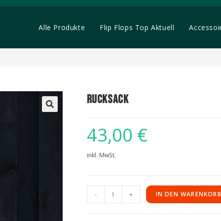
Alle Produkte
Flip Flops Top Aktuell
Accessoi
Rucksack
🔍
43,00
€
inkl. MwSt.
-
+
IN DEN WARENKOR