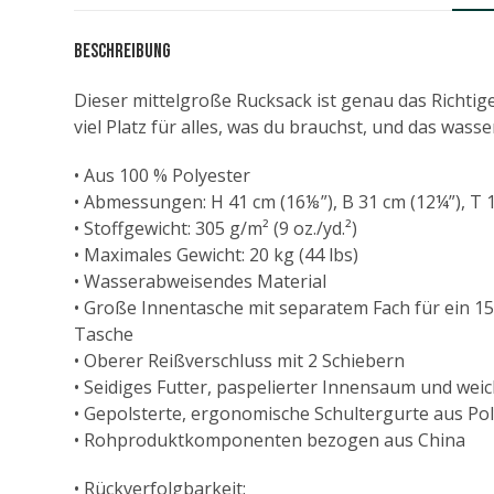
Beschreibung
Dieser mittelgroße Rucksack ist genau das Richtige
viel Platz für alles, was du brauchst, und das was
• Aus 100 % Polyester
• Abmessungen: H 41 cm (16⅛”), B 31 cm (12¼”), T 
• Stoffgewicht: 305 g/m² (9 oz./yd.²)
• Maximales Gewicht: 20 kg (44 lbs)
• Wasserabweisendes Material
• Große Innentasche mit separatem Fach für ein 15
Tasche
• Oberer Reißverschluss mit 2 Schiebern
• Seidiges Futter, paspelierter Innensaum und wei
• Gepolsterte, ergonomische Schultergurte aus Pol
• Rohproduktkomponenten bezogen aus China
• Rückverfolgbarkeit: