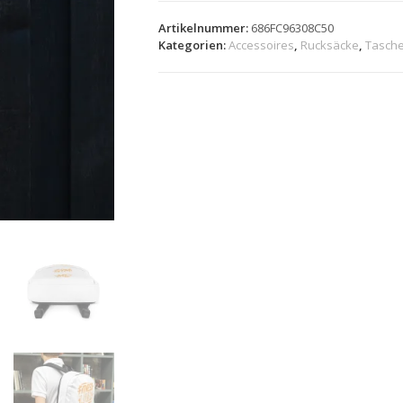
Artikelnummer:
686FC96308C50
Kategorien:
Accessoires
,
Rucksäcke
,
Tasch