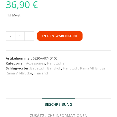
36,90
€
inkl. MwSt.
-
+
IN DEN WARENKORB
Artikelnummer:
6820AA974D105
Kategorien:
Accessoires
,
Handtücher
Schlagwörter:
Badetuch
,
Bangkok
,
Handtuch
,
Rama VIII Bridge
,
Rama VIII-Brücke
,
Thailand
BESCHREIBUNG
ZUSÄTZLICHE INFORMATIONEN