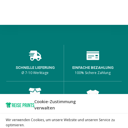
SCHNELLE LIEFERUNG
EINFACHE BEZAHLUNG
Ø 7-10 Werktage
100% Sichere Zahlung
Cookie-Zustimmung
HOHE PRODUKTQUALITÄT
EINZIGARTIGE DESIGNS
verwalten
Lange Haltbarkeit bei den
auf passenden Produkten
Prints
Wir verwenden Cookies, um unsere Website und unseren Service zu
optimieren.