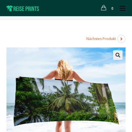
0
>
Shop
>
Handtuch “Amphoe Don Sak” Thailand
Nächstes Produkt
🔍