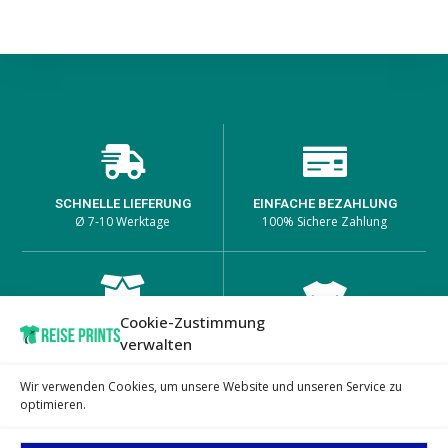
SCHNELLE LIEFERUNG
EINFACHE BEZAHLUNG
Ø 7-10 Werktage
100% Sichere Zahlung
Cookie-Zustimmung
HOHE PRODUKTQUALITÄT
EINZIGARTIGE DESIGNS
verwalten
Lange Haltbarkeit bei den
auf passenden Produkten
Prints
Wir verwenden Cookies, um unsere Website und unseren Service zu
optimieren.