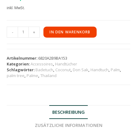
inkl. MwSt.
-
+
IN DEN WARENKORB
Artikelnummer:
6820A2B9BA153
Kategorien:
Accessoires
,
Handtücher
Schlagwörter:
Badetuch
,
Coconut
,
Don Sak
,
Handtuch
,
Palm
,
palm tree
,
Palme
,
Thailand
BESCHREIBUNG
ZUSÄTZLICHE INFORMATIONEN