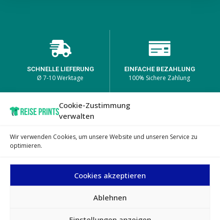
SCHNELLE LIEFERUNG
EINFACHE BEZAHLUNG
Ø 7-10 Werktage
100% Sichere Zahlung
Cookie-Zustimmung
verwalten
HOHE PRODUKTQUALITÄT
EINZIGARTIGE DESIGNS
Wir verwenden Cookies, um unsere Website und unseren Service zu
Lange Haltbarkeit bei den
auf passenden Produkten
optimieren.
Prints
Cookies akzeptieren
Ablehnen
AGB
Impressum
Datenschutz
Widerrufsbelehrung
Einstellungen anzeigen