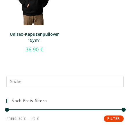
Unisex-Kapuzenpullover
“Gym”
36,90
€
Nach Preis filtern
FILTER
PREIS:
30 €
—
40 €