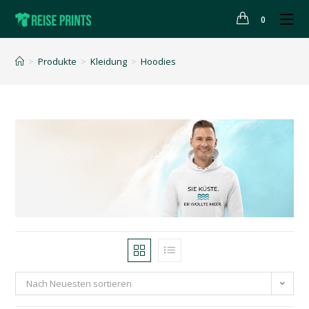
0
>
Produkte
>
Kleidung
>
Hoodies
Nach Neuesten sortieren